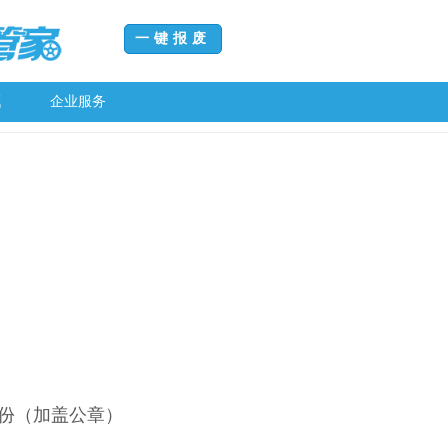
一键报废
题
企业服务
）
1份（加盖公章）