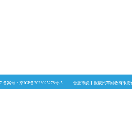
）
2017 备案号：
京ICP备2023025278号-5
合肥市皖中报废汽车回收有限责